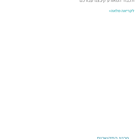
ולכבוד המאורע קיבצנו עבורכם
לקריאה מלאה»
ניווט מהיר
צורך עסקי
שירותים
תיק עבודות
פרטי התקשרות