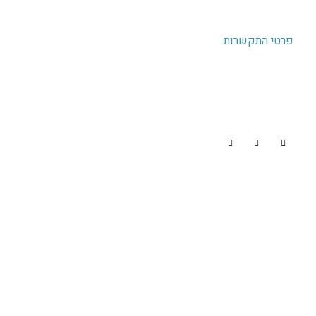
תיק עבודות
פרטי התקשרות
OK משרד פרסום
קיבוץ כפר חרוב,
רמת הגולן
072-256-9000