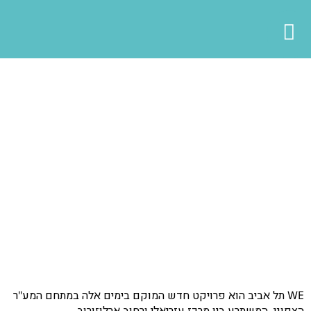
WE תל אביב הוא פרויקט חדש המוקם בימים אלה במתחם המע"ר
הצפוני, המשתרע בין מרכז עזריאלי ורחוב ארלוזורוב.