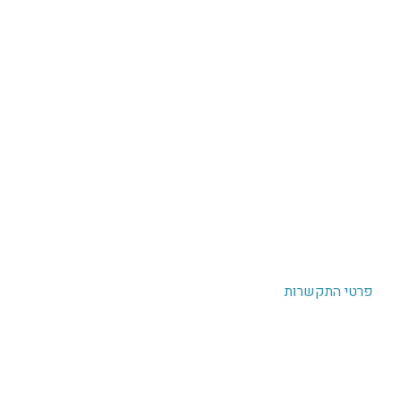
ניווט מהיר
צורך עסקי
שירותים
תיק עבודות
פרטי התקשרות
OK משרד פרסום
קיבוץ כפר חרוב,
רמת הגולן
072-256-9000