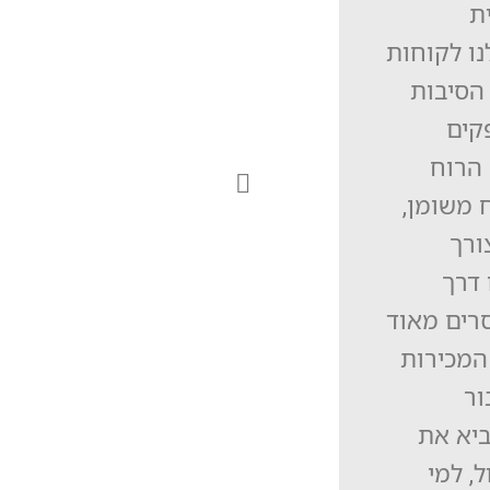
ית
ו לקוחות
 הסיבות
קים
 הרוח
 משומן,
ורך
 דרך
רים מאוד
המכירות
ור
ביא את
, למי