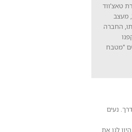
ת טאצ'ווד
, מעצב
תו, החברה
פנו
ם "מטבח
רך. נעים
יוו לנו את