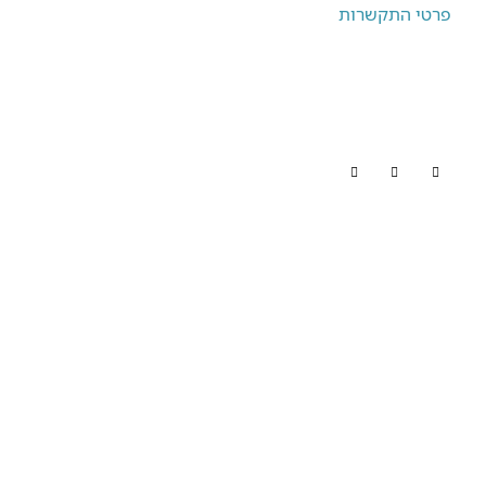
פרטי התקשרות
OK משרד פרסום
קיבוץ כפר חרוב,
רמת הגולן
072-256-9000