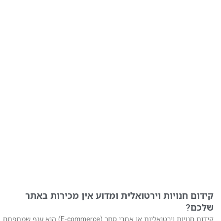
קידום חנויות וירטואלית ומדוע אין מכירות באתר
שלכם?
קידום חנויות וירטואליות או אתרי סחר (E-commerce) הוא ענף שמתפתח